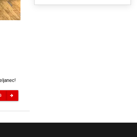
eljanec!
G