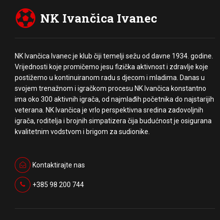
NK Ivančica Ivanec
NK Ivančica Ivanec je klub čiji temelji sežu od davne 1934. godine.
Vrijednosti koje promičemo jesu fizička aktivnost i zdravlje koje
postižemo u kontinuiranom radu s djecom i mladima. Danas u
svojem trenažnom i igračkom procesu NK Ivančica konstantno
ima oko 300 aktivnih igrača, od najmlađih početnika do najstarijih
veterana. NK Ivančica je vrlo perspektivna sredina zadovoljnih
igrača, roditelja i brojnih simpatizera čija budućnost je osigurana
kvalitetnim vodstvom i brigom za sudionike.
Kontaktirajte nas
+385 98 200 744