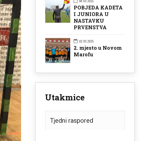
04.03.2025.
POBJEDA KADETA
I JUNIORA U
NASTAVKU
PRVENSTVA
02.03.2025.
2. mjesto u Novom
Marofu
Utakmice
Tjedni raspored