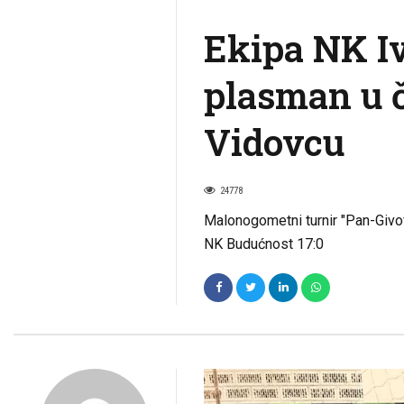
Ekipa NK Iv
plasman u č
Vidovcu
24778
Malonogometni turnir "Pan-Givov
NK Budućnost 17:0