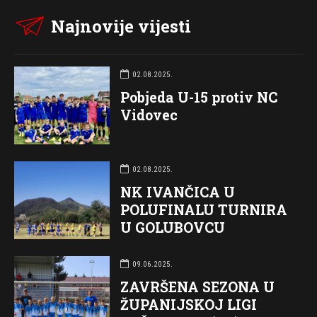
Najnovije vijesti
02.08.2025.
Pobjeda U-15 protiv NC
Vidovec
02.08.2025.
NK IVANČICA U
POLUFINALU TURNIRA
U GOLUBOVCU
09.06.2025.
ZAVRŠENA SEZONA U
ŽUPANIJSKOJ LIGI