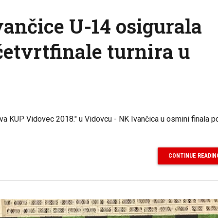
ančice U-14 osigurala
etvrtfinale turnira u
a KUP Vidovec 2018." u Vidovcu - NK Ivančica u osmini finala po
CONTINUE READIN