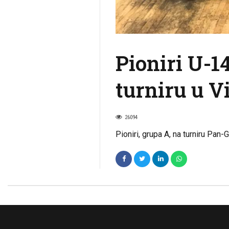
Pioniri U-1
turniru u V
26094
Pioniri, grupa A, na turniru Pa