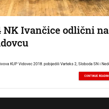
4 NK Ivančice odlični na
idovcu
n-Givova KUP Vidovec 2018. pobijedili Varteks 2, Sloboda SN i Ned
CONTINUE READIN