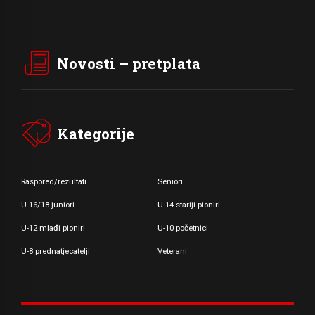
Novosti – pretplata
Kategorije
Raspored/rezultati
Seniori
U-16/18 juniori
U-14 stariji pioniri
U-12 mlađi pioniri
U-10 početnici
U-8 prednatjecatelji
Veterani