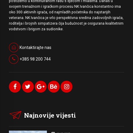
postižemo u kontinuiranom radu s djecom i mladima. Danas u
svojem trenažnom i igračkom procesu NK Ivančica konstantno ima
oko 300 aktivnih igrača, od najmlađih početnika do najstarijih
veterana. NK Ivančica je vrlo perspektivna sredina zadovoljnih igrača,
roditelja i brojnih simpatizera čija budućnost je osigurana kvalitetnim
vodstvom i brigom za sudionike.
Kontaktirajte nas
+385 98 200 744
Najnovije vijesti