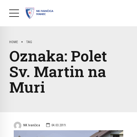
HOME
TAG
Oznaka:
Polet
Sv. Martin na
Muri
NK Ivančica
04.03.2019.