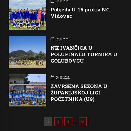
02.08.2025.
Pobjeda U-15 protiv NC
Vidovec
02.08.2025.
NK IVANČICA U
POLUFINALU TURNIRA U
GOLUBOVCU
09.06.2025.
ZAVRŠENA SEZONA U
ŽUPANIJSKOJ LIGI
POČETNIKA (U9)
…
1
2
3
84