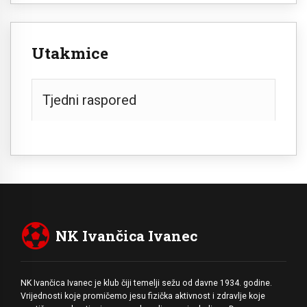
Utakmice
Tjedni raspored
NK Ivančica Ivanec
NK Ivančica Ivanec je klub čiji temelji sežu od davne 1934. godine.
Vrijednosti koje promičemo jesu fizička aktivnost i zdravlje koje