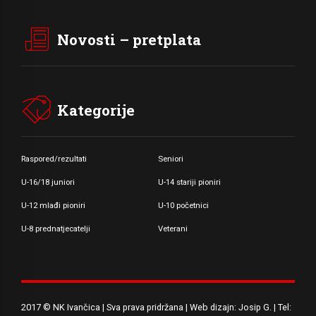
Novosti – pretplata
Kategorije
Raspored/rezultati
Seniori
U-16/18 juniori
U-14 stariji pioniri
U-12 mlađi pioniri
U-10 početnici
U-8 prednatjecatelji
Veterani
2017 © NK Ivančica | Sva prava pridržana | Web dizajn: Josip G. | Tel: