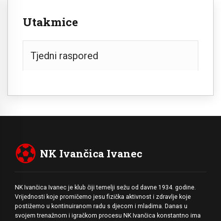
Utakmice
Tjedni raspored
NK Ivančica Ivanec
NK Ivančica Ivanec je klub čiji temelji sežu od davne 1934. godine.
Vrijednosti koje promičemo jesu fizička aktivnost i zdravlje koje
postižemo u kontinuiranom radu s djecom i mladima. Danas u
svojem trenažnom i igračkom procesu NK Ivančica konstantno ima