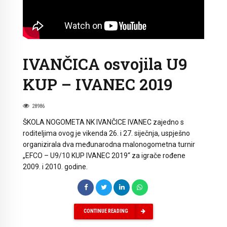
IVANČICA osvojila U9
KUP – IVANEC 2019
28986
ŠKOLA NOGOMETA NK IVANČICE IVANEC zajedno s
roditeljima ovog je vikenda 26. i 27. siječnja, uspješno
organizirala dva međunarodna malonogometna turnir
„EFCO – U9/10 KUP IVANEC 2019“ za igrače rođene
2009. i 2010. godine.
CONTINUE READING