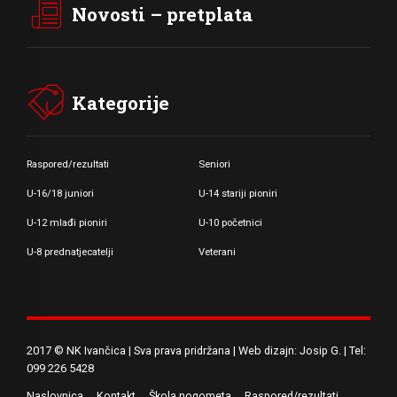
Novosti – pretplata
Kategorije
Raspored/rezultati
Seniori
U-16/18 juniori
U-14 stariji pioniri
U-12 mlađi pioniri
U-10 početnici
U-8 prednatjecatelji
Veterani
2017 © NK Ivančica | Sva prava pridržana | Web dizajn: Josip G. | Tel:
099 226 5428
Naslovnica
Kontakt
Škola nogometa
Raspored/rezultati