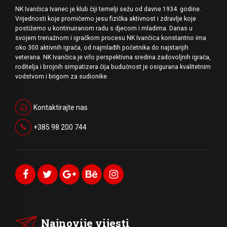
NK Ivančica Ivanec je klub čiji temelji sežu od davne 1934. godine.
Vrijednosti koje promičemo jesu fizička aktivnost i zdravlje koje
postižemo u kontinuiranom radu s djecom i mladima. Danas u
svojem trenažnom i igračkom procesu NK Ivančica konstantno ima
oko 300 aktivnih igrača, od najmlađih početnika do najstarijih
veterana. NK Ivančica je vrlo perspektivna sredina zadovoljnih igrača,
roditelja i brojnih simpatizera čija budućnost je osigurana kvalitetnim
vodstvom i brigom za sudionike.
Kontaktirajte nas
+385 98 200 744
Najnovije vijesti