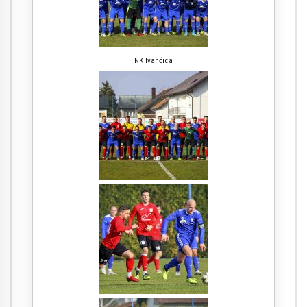
NK Ivančica