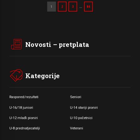
…
1
2
3
84
Novosti – pretplata
Kategorije
Raspored/rezultati
Seniori
U-16/18 juniori
U-14 stariji pioniri
U-12 mlađi pioniri
U-10 početnici
U-8 prednatjecatelji
Veterani