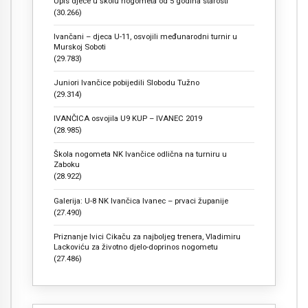
Upis djece u školu nogometa od 5 godina starosti
(30.266)
Ivančani – djeca U-11, osvojili međunarodni turnir u
Murskoj Soboti
(29.783)
Juniori Ivančice pobijedili Slobodu Tužno
(29.314)
IVANČICA osvojila U9 KUP – IVANEC 2019
(28.985)
Škola nogometa NK Ivančice odlična na turniru u
Zaboku
(28.922)
Galerija: U-8 NK Ivančica Ivanec – prvaci županije
(27.490)
Priznanje Ivici Cikaču za najboljeg trenera, Vladimiru
Lackoviću za životno djelo-doprinos nogometu
(27.486)