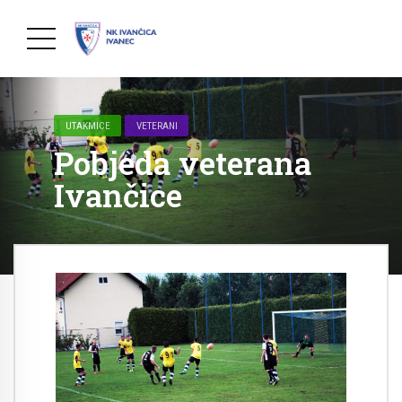
UTAKMICE
VETERANI
Pobjeda veterana
Ivančice