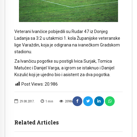
Veterani Ivančice pobijedili su Rudar 47 iz Donjeg
Ladanja sa 3:2 u utakmici 1. kola Županijske veteranske
lige Varaždin, koja je odigrana na ivanečkom Gradskom
stadionu.
Za Ivančicu pogotke su postigli Ivica Surjak, Tomica
Matučec i Danijel Varga, a igrom se istaknuo i Danijel
Kozulić koji je ujedno bio i asistent za dva pogotka.
Post Views:
20.986
29.08.2017.
1
min
20986
Related Articles