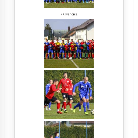
NK Ivančica