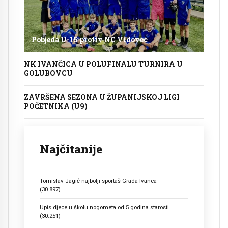
Pobjeda U-15 protiv NC Vidovec
NK IVANČICA U POLUFINALU TURNIRA U
GOLUBOVCU
ZAVRŠENA SEZONA U ŽUPANIJSKOJ LIGI
POČETNIKA (U9)
Najčitanije
Tomislav Jagić najbolji sportaš Grada Ivanca
(30.897)
Upis djece u školu nogometa od 5 godina starosti
(30.251)