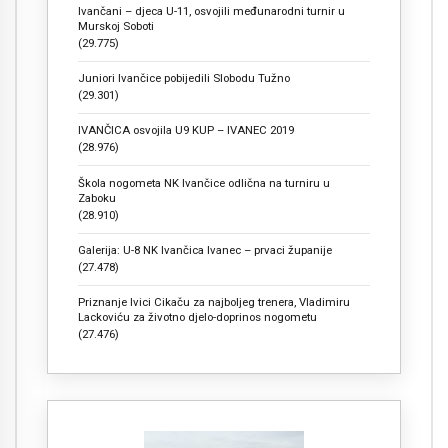
Ivančani – djeca U-11, osvojili međunarodni turnir u
Murskoj Soboti
(29.775)
Juniori Ivančice pobijedili Slobodu Tužno
(29.301)
IVANČICA osvojila U9 KUP – IVANEC 2019
(28.976)
Škola nogometa NK Ivančice odlična na turniru u
Zaboku
(28.910)
Galerija: U-8 NK Ivančica Ivanec – prvaci županije
(27.478)
Priznanje Ivici Cikaču za najboljeg trenera, Vladimiru
Lackoviću za životno djelo-doprinos nogometu
(27.476)