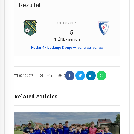
Rezultati
01.10.2017.
1
-
5
1. ŽNL - seniori
Rudar 47 Ladanje Donje — Ivančica Ivanec
02.10.2017.
1
min
0
Related Articles