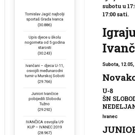
subotu u 17:
17:00 sati.
Tomislav Jagić najbolji
sportaš Grada Ivanca
(30.886)
Igraj
Upis djece u školu
Ivanč
nogometa od 5 godina
starosti
(30.243)
Subota, 12.05,
Ivančani – djeca U-11,
osvojili međunarodni
Novako
turnir u Murskoj Soboti
(29.766)
U-8
Juniori Ivančice
ŠN SLOBOD
pobijedili Slobodu
Tužno
NEDELJANE
(29.292)
Ivanec
IVANČICA osvojila U9
JUNIO
KUP – IVANEC 2019
(28.967)