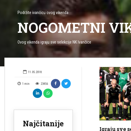
Podržite ivančicu ovog vikenda
NOGOMETNI VI
Ovog vikenda igraju sve selekcije NK Ivančice
11.05.2018.
1
min
23456
Najčitanije
Igraju sve 