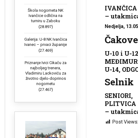
IVANČICA
Škola nogometa NK
– utakmica
Ivančice odlična na
turniru u Zaboku
Nedjelja, 13.05
(28.897)
Čakove
Galerija: U-8 NK Ivančica
Ivanec – prvaci županije
(27.469)
U-10 i U-1
MEĐIMURJE
Priznanje Ivici Cikaču za
U-14, ODG
najboljeg trenera,
Vladimiru Lackoviću za
Selnik
životno djelo-doprinos
nogometu
(27.467)
SENIORI,
PLITVICA
– utakmica
Post Views