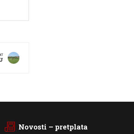
XT
U
Novosti – pretplata