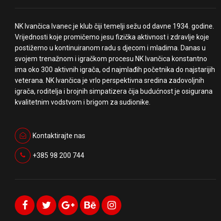
NK Ivančica Ivanec je klub čiji temelji sežu od davne 1934. godine.
Vrijednosti koje promičemo jesu fizička aktivnost i zdravlje koje
postižemo u kontinuiranom radu s djecom i mladima. Danas u
svojem trenažnom i igračkom procesu NK Ivančica konstantno
ima oko 300 aktivnih igrača, od najmlađih početnika do najstarijih
veterana. NK Ivančica je vrlo perspektivna sredina zadovoljnih
igrača, roditelja i brojnih simpatizera čija budućnost je osigurana
kvalitetnim vodstvom i brigom za sudionike.
Kontaktirajte nas
+385 98 200 744