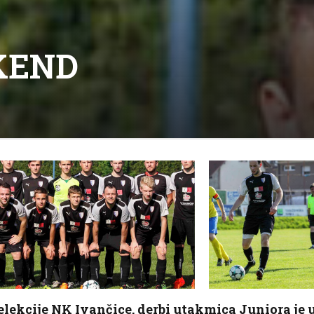
KEND
selekcije NK Ivančice, derbi utakmica Juniora je 