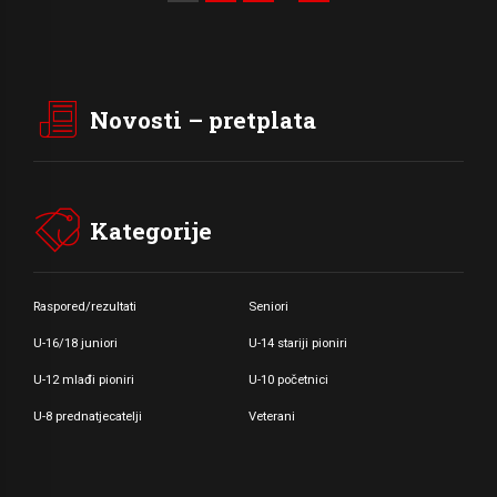
Novosti – pretplata
Kategorije
Raspored/rezultati
Seniori
U-16/18 juniori
U-14 stariji pioniri
U-12 mlađi pioniri
U-10 početnici
U-8 prednatjecatelji
Veterani