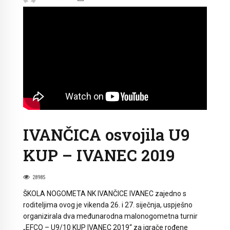
IVANČICA osvojila U9
KUP – IVANEC 2019
28985
ŠKOLA NOGOMETA NK IVANČICE IVANEC zajedno s
roditeljima ovog je vikenda 26. i 27. siječnja, uspješno
organizirala dva međunarodna malonogometna turnir
„EFCO – U9/10 KUP IVANEC 2019“ za igrače rođene