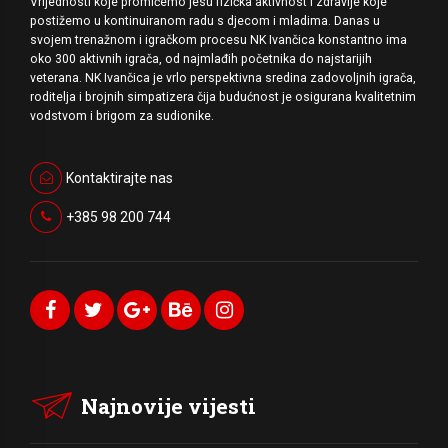
Vrijednosti koje promičemo jesu fizička aktivnost i zdravlje koje
postižemo u kontinuiranom radu s djecom i mladima. Danas u
svojem trenažnom i igračkom procesu NK Ivančica konstantno ima
oko 300 aktivnih igrača, od najmlađih početnika do najstarijih
veterana. NK Ivančica je vrlo perspektivna sredina zadovoljnih igrača,
roditelja i brojnih simpatizera čija budućnost je osigurana kvalitetnim
vodstvom i brigom za sudionike.
Kontaktirajte nas
+385 98 200 744
Najnovije vijesti