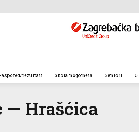
Raspored/rezultati
Škola nogometa
Seniori
O
c — Hrašćica