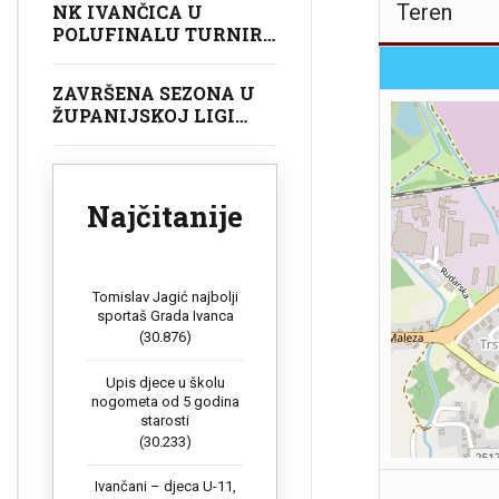
Teren
NK IVANČICA U
POLUFINALU TURNIRA
U GOLUBOVCU
ZAVRŠENA SEZONA U
ŽUPANIJSKOJ LIGI
POČETNIKA (U9)
Najčitanije
Tomislav Jagić najbolji
sportaš Grada Ivanca
(30.876)
Upis djece u školu
nogometa od 5 godina
starosti
(30.233)
Ivančani – djeca U-11,