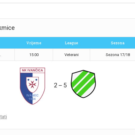
akmice
Vrijeme
League
Sezona
.
15:00
Veterani
Sezona 17/18
2
5
—
tati