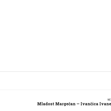
NE
Mladost Margečan — Ivančica Ivan