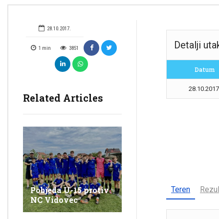
28.10.2017.
Detalji ut
1
min
3851
Datum
28.10.2017
Related Articles
Teren
Rezul
Pobjeda U-15 protiv
NC Vidovec