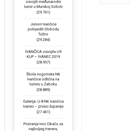
osvojili međunarodni
turnir u Murskoj Soboti
(29.761)
Juniori Ivančice
pobijedili Slobodu
Tužno
(29.284)
IVANČICA osvojila U9
KUP – IVANEC 2019
(28.957)
Škola nogometa NK
Ivančice odlična na
turniru u Zaboku
(28.889)
Galerija: U-8 NK Ivančica
Ivanec – prvaci županije
(27.461)
Priznanje Ivici Cikaču za
najboljeg trenera,