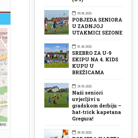
09.06.2025.
POBJEDA SENIORA
U ZADNJOJ
UTAKMICI SEZONE
01.06.2025.
SREBRO ZA U-9
EKIPU NA 4. KIDS
KUPU U
BREŽICAMA
24.05.2025.
Naši seniori
uvjerljivi u
gradskom derbiju –
hat-trick kapetana
Gregura!
tors
04.03.2025.