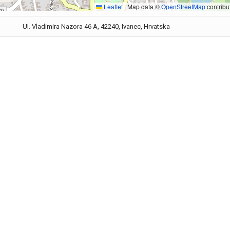
Leaflet
|
Map data ©
OpenStreetMap
contribu
Ul. Vladimira Nazora 46 A, 42240, Ivanec, Hrvatska