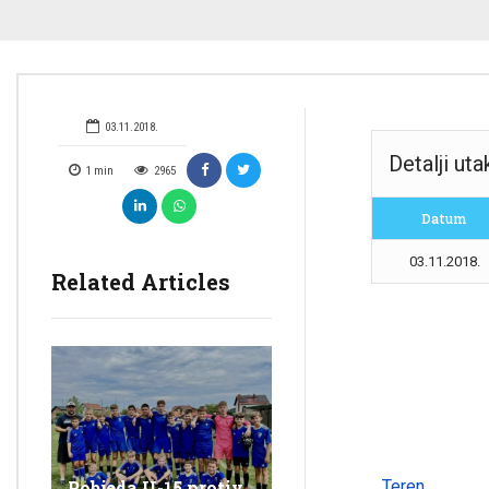
03.11.2018.
Detalji ut
1
min
2965
Datum
03.11.2018.
Related Articles
Teren
Pobjeda U-15 protiv