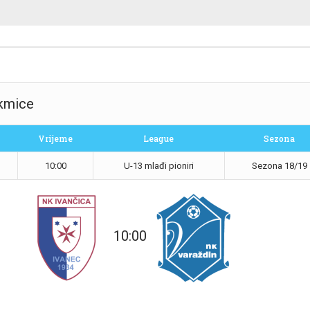
akmice
Vrijeme
League
Sezona
10:00
U-13 mlađi pioniri
Sezona 18/19
10:00