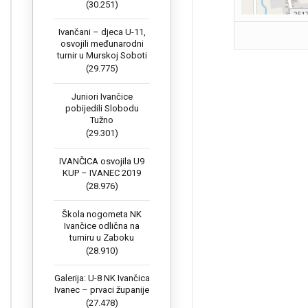
(30.251)
Ivančani – djeca U-11,
osvojili međunarodni
turnir u Murskoj Soboti
(29.775)
Juniori Ivančice
pobijedili Slobodu
Tužno
(29.301)
IVANČICA osvojila U9
KUP – IVANEC 2019
(28.976)
Škola nogometa NK
Ivančice odlična na
turniru u Zaboku
(28.910)
Galerija: U-8 NK Ivančica
Ivanec – prvaci županije
(27.478)