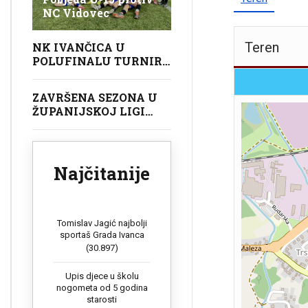
NC Vidovec
Teren
NK IVANČICA U
POLUFINALU TURNIRA
U GOLUBOVCU
ZAVRŠENA SEZONA U
ŽUPANIJSKOJ LIGI
POČETNIKA (U9)
Najčitanije
Tomislav Jagić najbolji
sportaš Grada Ivanca
(30.897)
Upis djece u školu
nogometa od 5 godina
starosti