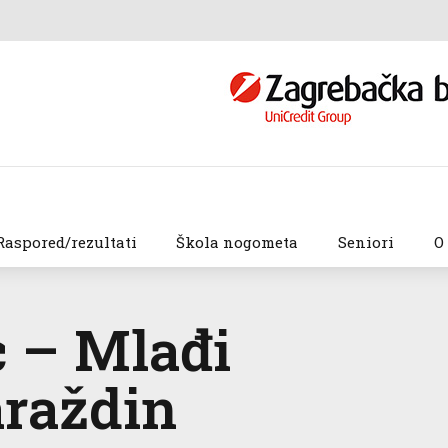
Raspored/rezultati
Škola nogometa
Seniori
O
c – Mlađi
araždin