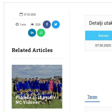
07.03.2020.
Detalji ut
1
min
2220
Datum
07.03.2020.
Related Articles
Teren
Pobjeda U-15 protiv
NC Vidovec