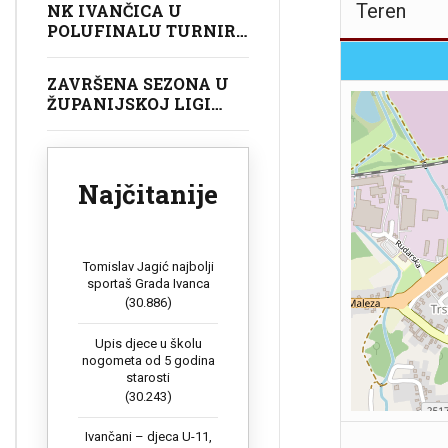
Teren
NK IVANČICA U
POLUFINALU TURNIRA
U GOLUBOVCU
ZAVRŠENA SEZONA U
ŽUPANIJSKOJ LIGI
POČETNIKA (U9)
Najčitanije
Tomislav Jagić najbolji
sportaš Grada Ivanca
(30.886)
Upis djece u školu
nogometa od 5 godina
starosti
(30.243)
Ivančani – djeca U-11,