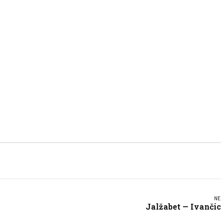
NE
Jalžabet — Ivanči