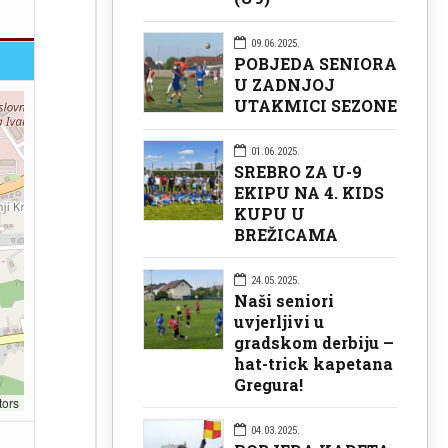
09.06.2025.
POBJEDA SENIORA
U ZADNJOJ
UTAKMICI SEZONE
01.06.2025.
SREBRO ZA U-9
EKIPU NA 4. KIDS
KUPU U
BREŽICAMA
24.05.2025.
Naši seniori
uvjerljivi u
gradskom derbiju –
hat-trick kapetana
Gregura!
tors
04.03.2025.