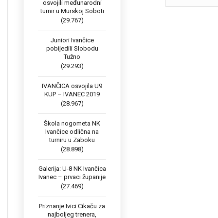
osvojili međunarodni
turnir u Murskoj Soboti
(29.767)
Juniori Ivančice
pobijedili Slobodu
Tužno
(29.293)
IVANČICA osvojila U9
KUP – IVANEC 2019
(28.967)
Škola nogometa NK
Ivančice odlična na
turniru u Zaboku
(28.898)
Galerija: U-8 NK Ivančica
Ivanec – prvaci županije
(27.469)
Priznanje Ivici Cikaču za
najboljeg trenera,