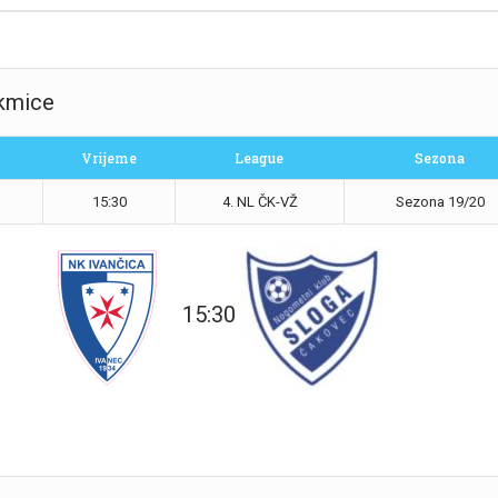
akmice
Vrijeme
League
Sezona
15:30
4. NL ČK-VŽ
Sezona 19/20
15:30