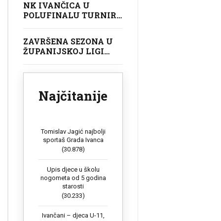
NK IVANČICA U
POLUFINALU TURNIRA
U GOLUBOVCU
ZAVRŠENA SEZONA U
ŽUPANIJSKOJ LIGI
POČETNIKA (U9)
Najčitanije
Tomislav Jagić najbolji
sportaš Grada Ivanca
(30.878)
Upis djece u školu
nogometa od 5 godina
starosti
(30.233)
Ivančani – djeca U-11,