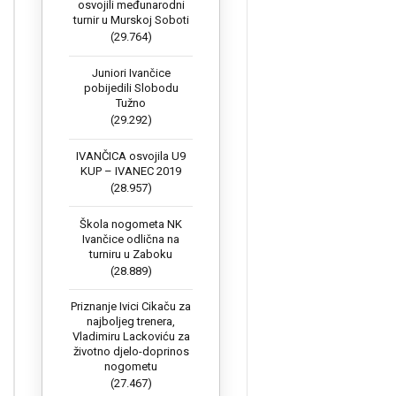
osvojili međunarodni
turnir u Murskoj Soboti
(29.764)
Juniori Ivančice
pobijedili Slobodu
Tužno
(29.292)
IVANČICA osvojila U9
KUP – IVANEC 2019
(28.957)
Škola nogometa NK
Ivančice odlična na
turniru u Zaboku
(28.889)
Priznanje Ivici Cikaču za
najboljeg trenera,
Vladimiru Lackoviću za
životno djelo-doprinos
nogometu
(27.467)