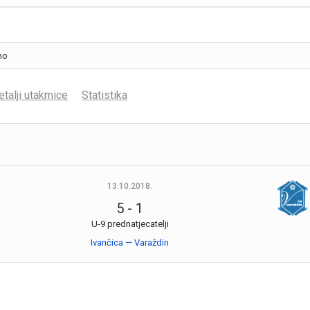
etalji utakmice
Statistika
13.10.2018.
5
-
1
U-9 prednatjecatelji
Ivančica — Varaždin