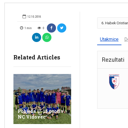
12.10.2018.
1
min
0
Utakmice
D
Related Articles
Rezultati
Pobjeda U-15 protiv
NC Vidovec