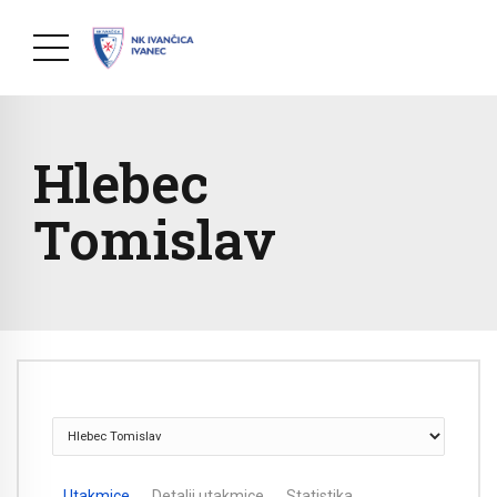
Hlebec
Tomislav
Utakmice
Detalji utakmice
Statistika