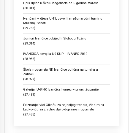
Upis djece u školu nogometa od 5 godina starosti
(30.311)
Ivančani – djeca U-11, osvojili međunarodni turnir u
Murskoj Soboti
(29.783)
Juniori Ivančice pobijedili Slobodu Tužno
(29.314)
IVANČICA osvojila U9 KUP – IVANEC 2019
(28.986)
Škola nogometa NK Ivančice odlična na turniru u
Zaboku
(28.927)
Galerija: U-8 NK Ivančica Ivanec – prvaci županije
(27.491)
Priznanje Ivici Cikaču za najboljeg trenera, Vladimiru
Lackoviću za životno djelo-doprinos nogometu
(27.488)