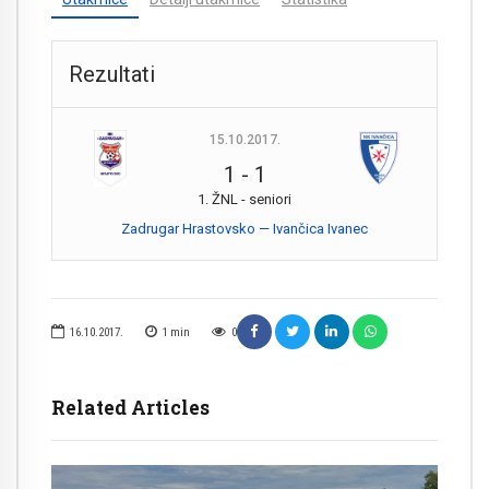
Rezultati
15.10.2017.
1
-
1
1. ŽNL - seniori
Zadrugar Hrastovsko — Ivančica Ivanec
16.10.2017.
1
min
0
Related Articles