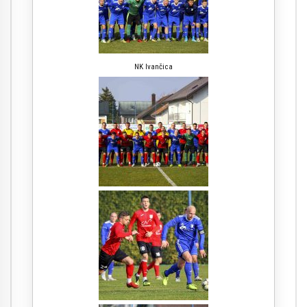
NK Ivančica