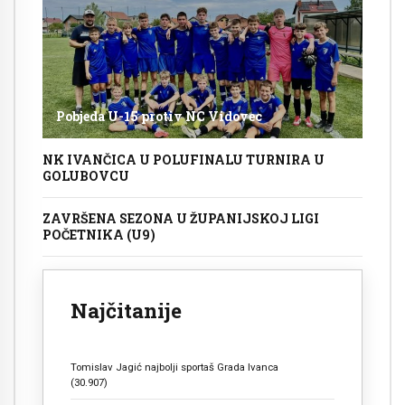
Pobjeda U-15 protiv NC Vidovec
NK IVANČICA U POLUFINALU TURNIRA U
GOLUBOVCU
ZAVRŠENA SEZONA U ŽUPANIJSKOJ LIGI
POČETNIKA (U9)
Najčitanije
Tomislav Jagić najbolji sportaš Grada Ivanca
(30.907)