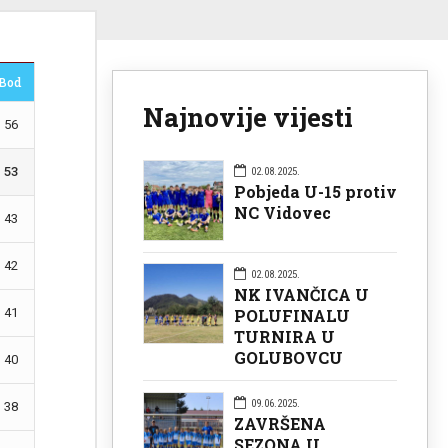
Bod
Najnovije vijesti
56
53
02.08.2025.
Pobjeda U-15 protiv
NC Vidovec
43
42
02.08.2025.
NK IVANČICA U
POLUFINALU
41
TURNIRA U
GOLUBOVCU
40
09.06.2025.
38
ZAVRŠENA
SEZONA U