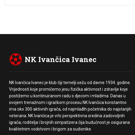
NK Ivančica Ivanec
NK Ivančica Ivanec je klub čiji temelji sežu od davne 1934. godine.
Vrijednosti koje promičemo jesu fizička aktivnost i zdravlje koje
postižemo u kontinuiranom radu s djecom i mladima. Danas u
svojem trenažnom i igračkom procesu NK Ivančica konstantno
ima oko 300 aktivnih igrača, od najmlađih početnika do najstarijih
veterana. NK Ivančica je vrlo perspektivna sredina zadovoljnih
igrača, roditelja i brojnih simpatizera čija budućnost je osigurana
kvalitetnim vodstvom i brigom za sudionike.