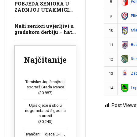
Pol
8
POBJEDA SENIORA U
ZADNJOJ UTAKMICI
SEZONE
Pli
9
Naši seniori uvjerljivi u
Ml
10
gradskom derbiju – hat-
trick kapetana Gregura!
Bud
11
Najčitanije
Rud
12
Zad
13
Tomislav Jagić najbolji
sportaš Grada Ivanca
Lep
14
(30.887)
Post Views
Upis djece u školu
nogometa od 5 godina
starosti
(30.243)
Ivančani – djeca U-11,