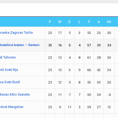
P
W
D
L
F
A
GD
ravka-Zagorac Turčin
25
17
5
3
53
23
30
Ivančica Ivanec – Seniori
25
16
5
4
57
33
24
et Tuhovec
25
13
4
8
61
28
33
eš Sveti Ilija
25
13
3
9
66
42
24
va Sveti Đurđ
25
12
5
8
53
33
20
ravac Kitro Sesvete
25
11
7
7
30
34
-4
dost Margečan
25
9
11
5
39
27
12