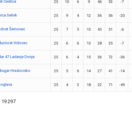
et Cestica
25
10
6
9
46
53
-7
tvica Selnik
25
9
4
12
36
56
-20
adost Šemovec
25
7
5
13
45
51
-6
ućnost Vidovec
25
6
6
13
28
35
-7
ar 47 Ladanje Donje
25
6
4
15
36
72
-36
rugar Hrastovsko
25
5
6
14
27
41
-14
oglava
25
4
3
18
22
71
-49
:
19.297