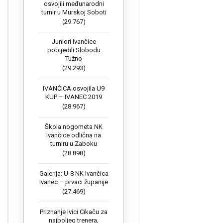
osvojili međunarodni
turnir u Murskoj Soboti
(29.767)
Juniori Ivančice
pobijedili Slobodu
Tužno
(29.293)
IVANČICA osvojila U9
KUP – IVANEC 2019
(28.967)
Škola nogometa NK
Ivančice odlična na
turniru u Zaboku
(28.898)
Galerija: U-8 NK Ivančica
Ivanec – prvaci županije
(27.469)
Priznanje Ivici Cikaču za
najboljeg trenera,