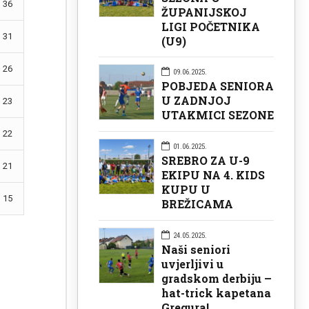
36
ŽUPANIJSKOJ
LIGI POČETNIKA
31
(U9)
26
09.06.2025.
POBJEDA SENIORA
U ZADNJOJ
23
UTAKMICI SEZONE
22
01.06.2025.
SREBRO ZA U-9
21
EKIPU NA 4. KIDS
KUPU U
15
BREŽICAMA
24.05.2025.
Naši seniori
uvjerljivi u
gradskom derbiju –
hat-trick kapetana
Gregura!