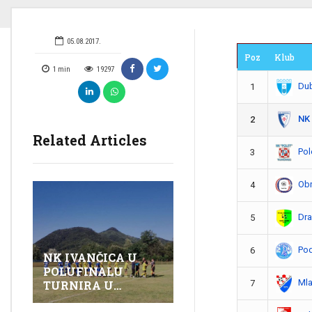
05.08.2017.
Poz
Klub
1
min
19297
Dub
1
NK 
2
Related Articles
Pol
3
Obr
4
Dra
5
Pod
6
NK IVANČICA U
POLUFINALU
Mla
7
TURNIRA U
GOLUBOVCU