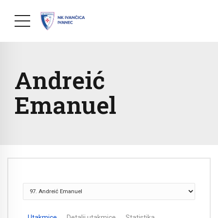
Andreić
Emanuel
Utakmice
Detalji utakmice
Statistika