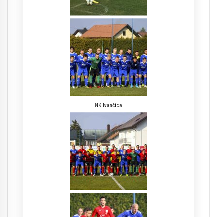
NK Ivančica