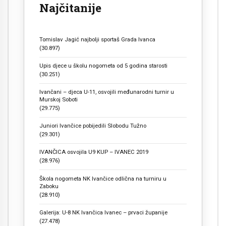
Najčitanije
Tomislav Jagić najbolji sportaš Grada Ivanca
(30.897)
Upis djece u školu nogometa od 5 godina starosti
(30.251)
Ivančani – djeca U-11, osvojili međunarodni turnir u
Murskoj Soboti
(29.775)
Juniori Ivančice pobijedili Slobodu Tužno
(29.301)
IVANČICA osvojila U9 KUP – IVANEC 2019
(28.976)
Škola nogometa NK Ivančice odlična na turniru u
Zaboku
(28.910)
Galerija: U-8 NK Ivančica Ivanec – prvaci županije
(27.478)