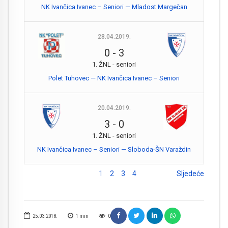
NK Ivančica Ivanec – Seniori — Mladost Margečan
28.04.2019.
0
-
3
1. ŽNL - seniori
Polet Tuhovec — NK Ivančica Ivanec – Seniori
20.04.2019.
3
-
0
1. ŽNL - seniori
NK Ivančica Ivanec – Seniori — Sloboda-ŠN Varaždin
1
2
3
4
Sljedeće
25.03.2018.
1
min
0