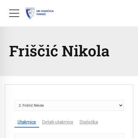
Friščić Nikola
Utakmice
Detalji utakmice
Statistika