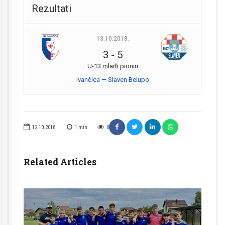
Rezultati
13.10.2018.
3
-
5
U-13 mlađi pioniri
Ivančica — Slaven Belupo
12.10.2018.
1
min
0
Related Articles