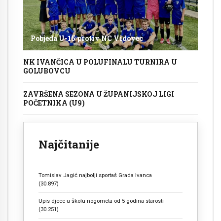
Pobjeda U-15 protiv NC Vidovec
NK IVANČICA U POLUFINALU TURNIRA U
GOLUBOVCU
ZAVRŠENA SEZONA U ŽUPANIJSKOJ LIGI
POČETNIKA (U9)
Najčitanije
Tomislav Jagić najbolji sportaš Grada Ivanca
(30.897)
Upis djece u školu nogometa od 5 godina starosti
(30.251)