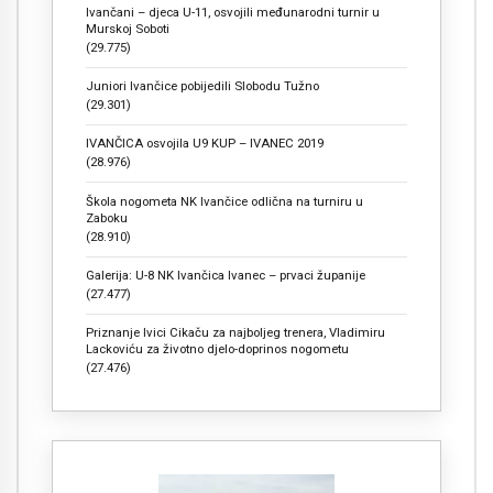
Ivančani – djeca U-11, osvojili međunarodni turnir u
Murskoj Soboti
(29.775)
Juniori Ivančice pobijedili Slobodu Tužno
(29.301)
IVANČICA osvojila U9 KUP – IVANEC 2019
(28.976)
Škola nogometa NK Ivančice odlična na turniru u
Zaboku
(28.910)
Galerija: U-8 NK Ivančica Ivanec – prvaci županije
(27.477)
Priznanje Ivici Cikaču za najboljeg trenera, Vladimiru
Lackoviću za životno djelo-doprinos nogometu
(27.476)