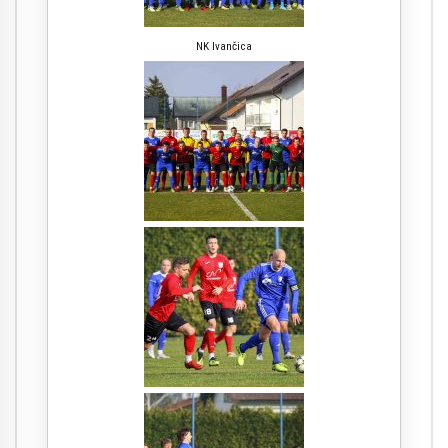
NK Ivančica