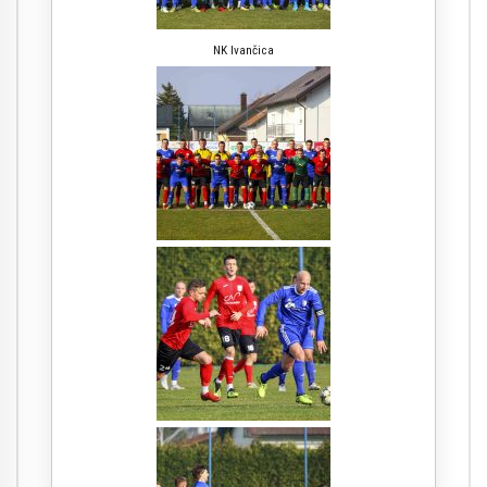
NK Ivančica