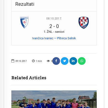
Rezultati
08.10.2017.
2
-
0
1. ŽNL - seniori
Ivančica Ivanec — Plitvica Selnik
09.10.2017.
1
min
0
Related Articles