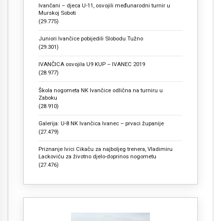
Ivančani – djeca U-11, osvojili međunarodni turnir u
Murskoj Soboti
(29.775)
Juniori Ivančice pobijedili Slobodu Tužno
(29.301)
IVANČICA osvojila U9 KUP – IVANEC 2019
(28.977)
Škola nogometa NK Ivančice odlična na turniru u
Zaboku
(28.910)
Galerija: U-8 NK Ivančica Ivanec – prvaci županije
(27.479)
Priznanje Ivici Cikaču za najboljeg trenera, Vladimiru
Lackoviću za životno djelo-doprinos nogometu
(27.476)