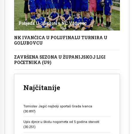
Pobjeda U-15 protiv NC Vidovec
NK IVANČICA U POLUFINALU TURNIRA U
GOLUBOVCU
ZAVRŠENA SEZONA U ŽUPANIJSKOJ LIGI
POČETNIKA (U9)
Najčitanije
Tomislav Jagić najbolji sportaš Grada Ivanca
(30.897)
Upis djece u školu nogometa od 5 godina starosti
(30.251)