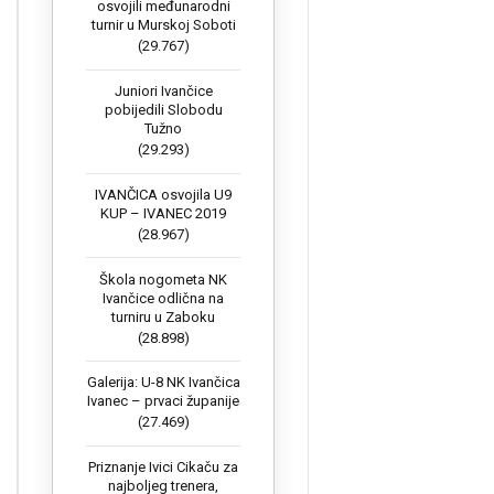
osvojili međunarodni
turnir u Murskoj Soboti
(29.767)
Juniori Ivančice
pobijedili Slobodu
Tužno
(29.293)
IVANČICA osvojila U9
KUP – IVANEC 2019
(28.967)
Škola nogometa NK
Ivančice odlična na
turniru u Zaboku
(28.898)
Galerija: U-8 NK Ivančica
Ivanec – prvaci županije
(27.469)
Priznanje Ivici Cikaču za
najboljeg trenera,