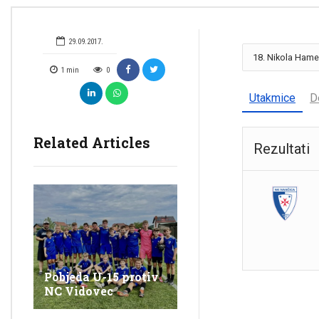
29.09.2017.
1
min
0
Utakmice
D
Related Articles
Rezultati
Pobjeda U-15 protiv
NC Vidovec