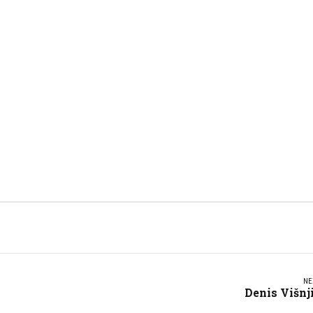
NE
Denis Višnj