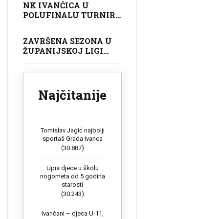
NK IVANČICA U
POLUFINALU TURNIRA
U GOLUBOVCU
ZAVRŠENA SEZONA U
ŽUPANIJSKOJ LIGI
POČETNIKA (U9)
Najčitanije
Tomislav Jagić najbolji
sportaš Grada Ivanca
(30.887)
Upis djece u školu
nogometa od 5 godina
starosti
(30.243)
Ivančani – djeca U-11,