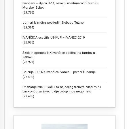
Ivančani – djeca U-11, osvojili međunarodni turnir u
Murskoj Soboti
(29.783)
Juniori Ivančice pobijedili Slobodu Tužno
(29.314)
IVANČICA osvojila U9 KUP – IVANEC 2019
(28.985)
Škola nogometa NK Ivančice odlična na turniru u
Zaboku
(28.927)
Galerija: U-8 NK Ivančica Ivanec – prvaci županije
(27.490)
Priznanje Ivici Cikaču za najboljeg trenera, Vladimiru
Lackoviću za životno djelo-doprinos nogometu
(27.486)