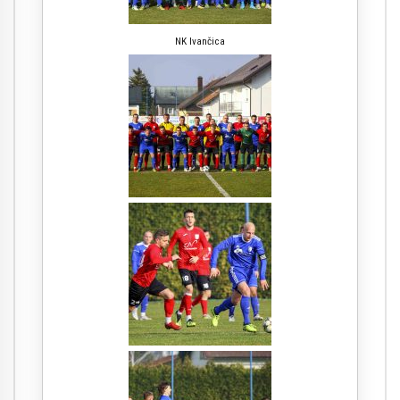
NK Ivančica