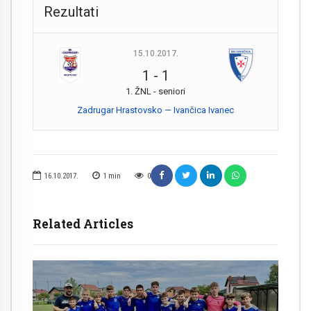
Rezultati
15.10.2017.
1
-
1
1. ŽNL - seniori
Zadrugar Hrastovsko — Ivančica Ivanec
16.10.2017.
1
min
0
Related Articles