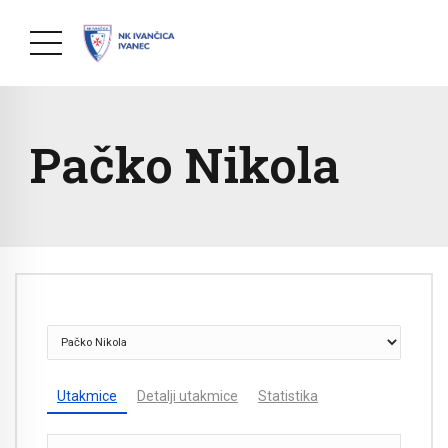
Pačko Nikola
Utakmice
Detalji utakmice
Statistika