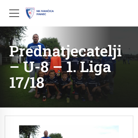
Prednatjecatelji
– U-8 – 1. Liga
17/18