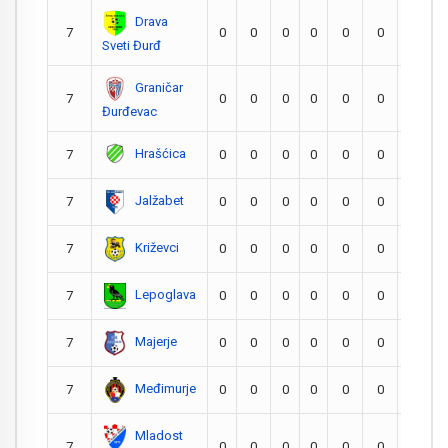
Drava
7
0
0
0
0
0
0
0
Sveti Đurđ
Graničar
7
0
0
0
0
0
0
0
Đurđevac
Hrašćica
7
0
0
0
0
0
0
0
Jalžabet
7
0
0
0
0
0
0
0
Križevci
7
0
0
0
0
0
0
0
Lepoglava
7
0
0
0
0
0
0
0
Majerje
7
0
0
0
0
0
0
0
Međimurje
7
0
0
0
0
0
0
0
Mladost
7
0
0
0
0
0
0
0