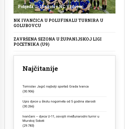
Pobjeda U-15 protiv NC Vidovec
NK IVANČICA U POLUFINALU TURNIRA U
GOLUBOVCU
ZAVRŠENA SEZONA U ŽUPANIJSKOJ LIGI
POČETNIKA (U9)
Najčitanije
Tomislav Jagić najbolji sportaš Grada Ivanca
(30.906)
Upis djece u školu nogometa od 5 godina starosti
(30.266)
Ivančani – djeca U-11, osvojili međunarodni turnir u
Murskoj Soboti
(29.783)