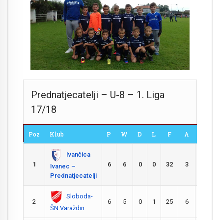
Prednatjecatelji – U-8 – 1. Liga
17/18
Poz
Klub
P
W
D
L
F
A
GD
Ivančica
1
6
6
0
0
32
3
29
Ivanec –
Prednatjecatelji
Sloboda-
2
6
5
0
1
25
6
19
ŠN Varaždin