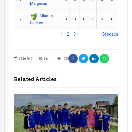
Margečan
Mladost
7
0
0
0
0
0
0
0
Sigetec
1
2
3
Sljedeće
05.10.2017.
1
min
1707
Related Articles