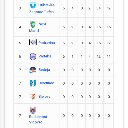
Dubravka-
3
6
4
0
2
34
12
22
Zagorac Turčin
Novi
4
6
2
0
4
16
15
1
Marof
Podravina
5
6
2
0
4
16
17
-1
Varteks
6
6
1
1
4
12
11
1
Bednja
7
0
0
0
0
0
0
0
Beretinec
7
0
0
0
0
0
0
0
Bjelovar
7
0
0
0
0
0
0
0
7
0
0
0
0
0
0
0
Budućnost
Vidovec