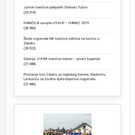
Juniori Ivančice pobijedili Slobodu Tužno
(29.314)
IVANČICA osvojila U9 KUP – IVANEC 2019
(28.985)
Škola nogometa NK Ivančice odlična na turniru u
Zaboku
(28.922)
Galerija: U-8 NK Ivančica Ivanec – prvaci županije
(27.488)
Priznanje Ivici Cikaču za najboljeg trenera, Vladimiru
Lackoviću za životno djelo-doprinos nogometu
(27.486)