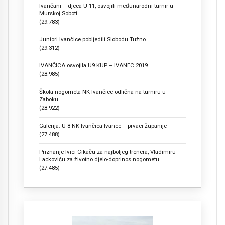
Ivančani – djeca U-11, osvojili međunarodni turnir u
Murskoj Soboti
(29.783)
Juniori Ivančice pobijedili Slobodu Tužno
(29.312)
IVANČICA osvojila U9 KUP – IVANEC 2019
(28.985)
Škola nogometa NK Ivančice odlična na turniru u
Zaboku
(28.922)
Galerija: U-8 NK Ivančica Ivanec – prvaci županije
(27.488)
Priznanje Ivici Cikaču za najboljeg trenera, Vladimiru
Lackoviću za životno djelo-doprinos nogometu
(27.485)