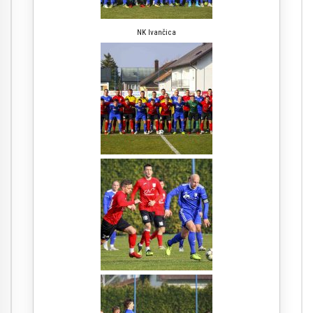
NK Ivančica