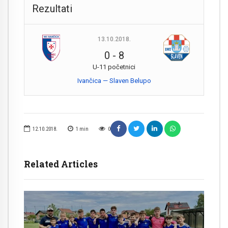
Rezultati
13.10.2018.
0
-
8
U-11 početnici
Ivančica — Slaven Belupo
12.10.2018.
1
min
0
Related Articles