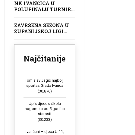
NK IVANČICA U
POLUFINALU TURNIRA
U GOLUBOVCU
ZAVRŠENA SEZONA U
ŽUPANIJSKOJ LIGI
POČETNIKA (U9)
Najčitanije
Tomislav Jagić najbolji
sportaš Grada Ivanca
(30.876)
Upis djece u školu
nogometa od 5 godina
starosti
(30.233)
Ivančani – djeca U-11,