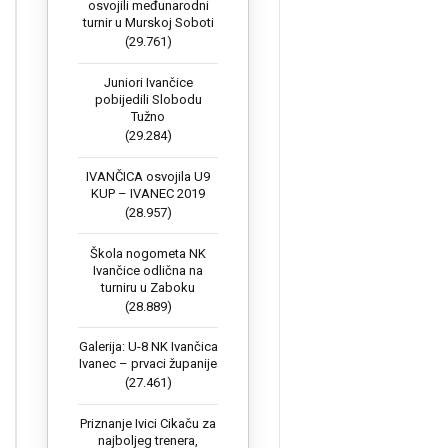
osvojili međunarodni
turnir u Murskoj Soboti
(29.761)
Juniori Ivančice
pobijedili Slobodu
Tužno
(29.284)
IVANČICA osvojila U9
KUP – IVANEC 2019
(28.957)
Škola nogometa NK
Ivančice odlična na
turniru u Zaboku
(28.889)
Galerija: U-8 NK Ivančica
Ivanec – prvaci županije
(27.461)
Priznanje Ivici Cikaču za
najboljeg trenera,