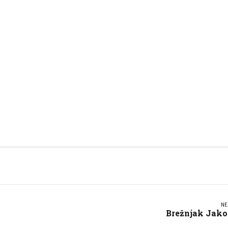
NE
Brežnjak Jak