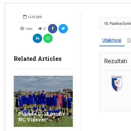
12.10.2018.
1
min
0
Utakmice
D
Related Articles
Rezultati
Pobjeda U-15 protiv
NC Vidovec