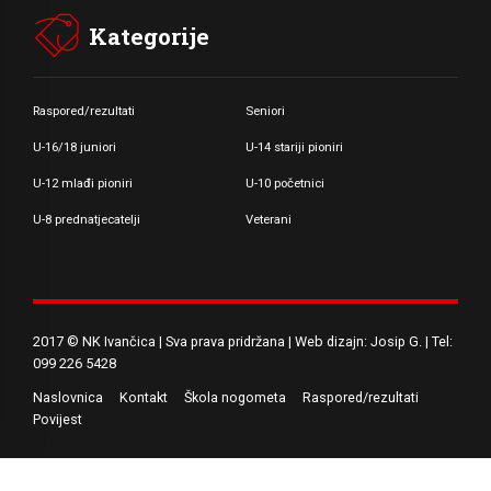
Kategorije
Raspored/rezultati
Seniori
U-16/18 juniori
U-14 stariji pioniri
U-12 mlađi pioniri
U-10 početnici
U-8 prednatjecatelji
Veterani
2017 © NK Ivančica | Sva prava pridržana | Web dizajn: Josip G. | Tel:
099 226 5428
Naslovnica
Kontakt
Škola nogometa
Raspored/rezultati
Povijest