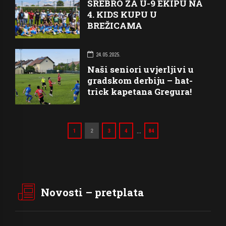
SREBRO ZA U-9 EKIPU NA
4. KIDS KUPU U
BREŽICAMA
24.05.2025.
Naši seniori uvjerljivi u
gradskom derbiju – hat-
trick kapetana Gregura!
…
1
2
3
4
84
Novosti – pretplata