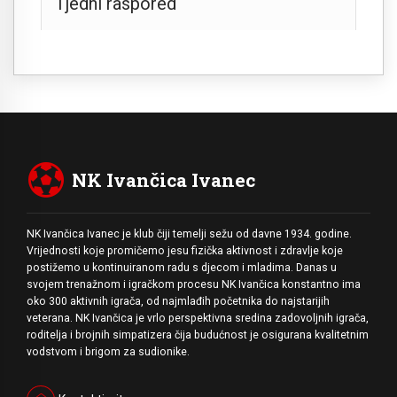
Tjedni raspored
NK Ivančica Ivanec
NK Ivančica Ivanec je klub čiji temelji sežu od davne 1934. godine.
Vrijednosti koje promičemo jesu fizička aktivnost i zdravlje koje
postižemo u kontinuiranom radu s djecom i mladima. Danas u
svojem trenažnom i igračkom procesu NK Ivančica konstantno ima
oko 300 aktivnih igrača, od najmlađih početnika do najstarijih
veterana. NK Ivančica je vrlo perspektivna sredina zadovoljnih igrača,
roditelja i brojnih simpatizera čija budućnost je osigurana kvalitetnim
vodstvom i brigom za sudionike.