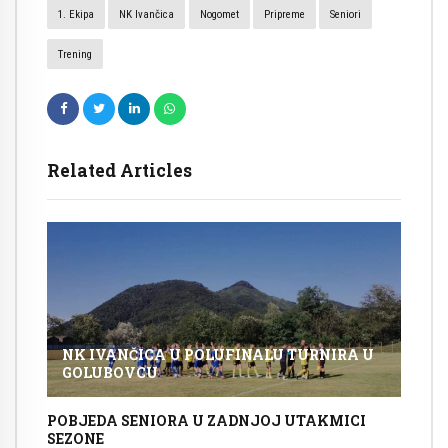
1. Ekipa
NK Ivančica
Nogomet
Pripreme
Seniori
Trening
Related Articles
NK IVANČICA U POLUFINALU TURNIRA U
GOLUBOVCU
POBJEDA SENIORA U ZADNJOJ UTAKMICI
SEZONE