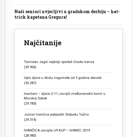
Naši seniori uvjerljivi u gradskom derbiju – hat-
trick kapetana Gregura!
Najčitanije
Tomislav Jagić najbolji sportaš Grada Ivanca
(30.906)
Upis djece u školu nogometa od 5 godina starosti
(30.287)
Ivančani – djeca U-11, osvojili međunarodni turnir u
Murskoj Soboti
(29.783)
Juniori Ivančice pobijedili Slobodu Tužno
(29.314)
IVANČICA osvojila U9 KUP – IVANEC 2019
(28.985)