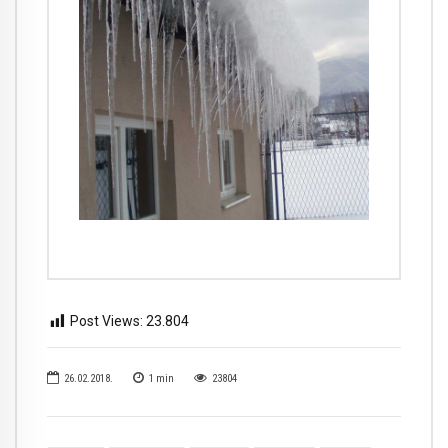
Post Views:
23.804
26.02.2018.
1
min
23804