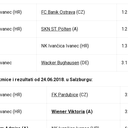
Ivanec (HR)
FC Banik Ostrava
(CZ)
1:2
Ivanec (HR)
SKN ST. Pölten
(A)
1:2
NK Ivančica Ivanec (HR)
1:3
Ivanec
Wacker Bughausen
(DE)
3:1
ice i rezultati od 24.06.2018. u Salzburgu:
Ivanec (HR)
FK Pardubice
(CZ)
3
Ivanec (HR)
Wiener Viktoria
(A)
3