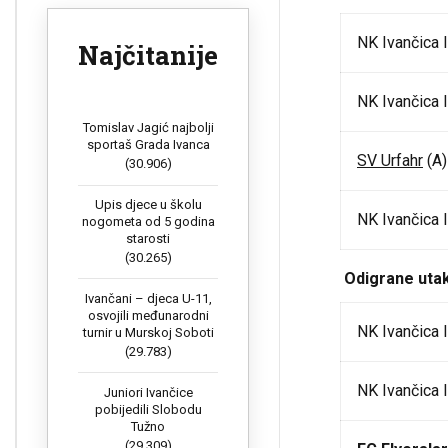
NK Ivančica 
Najčitanije
NK Ivančica 
Tomislav Jagić najbolji
sportaš Grada Ivanca
SV Urfahr
(A)
(30.906)
Upis djece u školu
NK Ivančica 
nogometa od 5 godina
starosti
(30.265)
Odigrane utakm
Ivančani – djeca U-11,
osvojili međunarodni
NK Ivančica 
turnir u Murskoj Soboti
(29.783)
NK Ivančica 
Juniori Ivančice
pobijedili Slobodu
Tužno
(29.309)