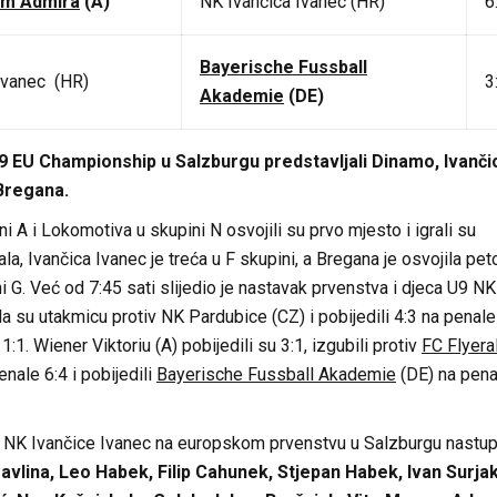
rm Admira
(A)
NK Ivančica Ivanec (HR)
6
Bayerische Fussball
Ivanec (HR)
3
Akademie
(DE)
9 EU Championship u Salzburgu predstavljali Dinamo, Ivanči
Bregana.
i A i Lokomotiva u skupini N osvojili su prvo mjesto i igrali su
la, Ivančica Ivanec je treća u F skupini, a Bregana je osvojila pet
i G. Već od 7:45 sati slijedio je nastavak prvenstva i djeca U9 NK
la su utakmicu protiv NK Pardubice (CZ) i pobijedili 4:3 na penale
1:1. Wiener Viktoriu (A) pobijedili su 3:1, izgubili protiv
FC Flyera
enale 6:4 i pobijedili
Bayerische Fussball Akademie
(DE) na pena
u NK Ivančice Ivanec na europskom prvenstvu u Salzburgu nastupi
vlina, Leo Habek, Filip Cahunek, Stjepan Habek, Ivan Surjak