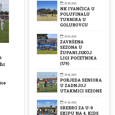
02.08.2025.
NK IVANČICA U
POLUFINALU
TURNIRA U
GOLUBOVCU
09.06.2025.
ZAVRŠENA
SEZONA U
ŽUPANIJSKOJ
n
LIGI POČETNIKA
(U9)
ahr
09.06.2025.
POBJEDA SENIORA
mice
U ZADNJOJ
UTAKMICI SEZONE
01.06.2025.
SREBRO ZA U-9
EKIPU NA 4. KIDS