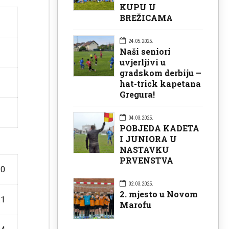
KUPU U
BREŽICAMA
24.05.2025.
Naši seniori
uvjerljivi u
gradskom derbiju –
hat-trick kapetana
Gregura!
04.03.2025.
POBJEDA KADETA
I JUNIORA U
NASTAVKU
PRVENSTVA
:0
02.03.2025.
2. mjesto u Novom
:1
Marofu