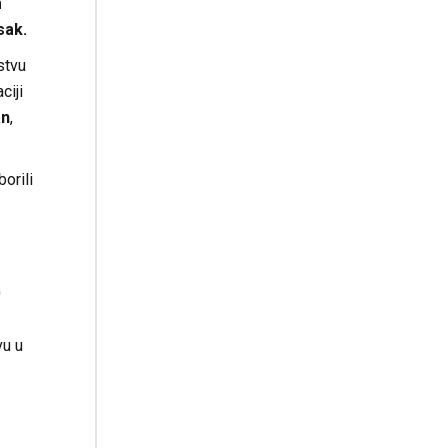
m
sak.
stvu
ciji
an
,
orili
0
vu u