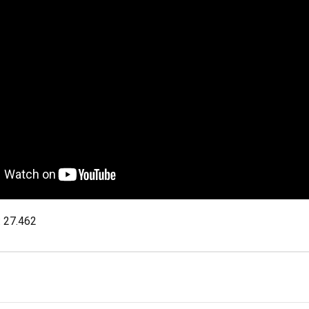
:
27.462