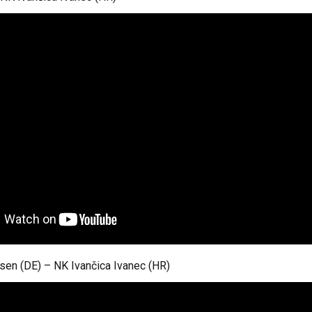
en (DE) – NK Ivančica Ivanec (HR)