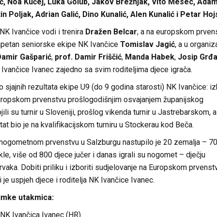
ć, Noa Kučej, Luka Golub, Jakov Brežnjak, Vito Mesec, Ada
n Poljak, Adrian Galić, Dino Kunalić, Alen Kunalić i Petar Hoj
NK Ivančice vodi i trenira
Dražen Belcar
, a na europskom prven
petan seniorske ekipe NK Ivančice
Tomislav Jagić
, a u organiza
Damir Gašparić
,
prof. Damir Friščić
,
Manda Habek
,
Josip Grđ
Ivančice Ivanec zajedno sa svim roditeljima djece igrača.
 sjajnih rezultata ekipe U9 (do 9 godina starosti) NK Ivančice: izb
uropskom prvenstvu prošlogodišnjim osvajanjem županijskog
ili su turnir u Sloveniji, prošlog vikenda turnir u Jastrebarskom, a
tat bio je na kvalifikacijskom turniru u Stockerau kod Beča.
ogometnom prvenstvu u Salzburgu nastupilo je 20 zemalja – 7
kle, više od 800 djece jučer i danas igrali su nogomet – dječju
rvaka. Dobiti priliku i izboriti sudjelovanje na Europskom prvenst
 je uspjeh djece i roditelja NK Ivančice Ivanec.
imke utakmica:
 NK Ivančica Ivanec (HR)