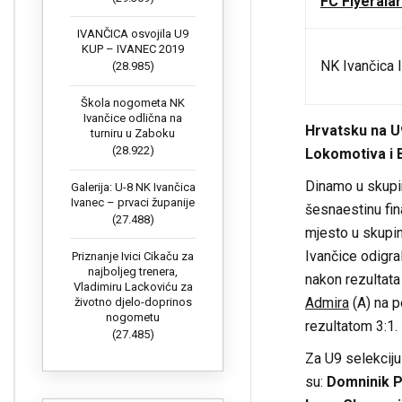
FC Flyerala
IVANČICA osvojila U9
KUP – IVANEC 2019
NK Ivančica 
(28.985)
Škola nogometa NK
Ivančice odlična na
Hrvatsku na U
turniru u Zaboku
(28.922)
Lokomotiva i 
Dinamo u skupin
Galerija: U-8 NK Ivančica
Ivanec – prvaci županije
šesnaestinu fina
(27.488)
mjesto u skupin
Ivančice odigra
Priznanje Ivici Cikaču za
najboljeg trenera,
nakon rezultata 
Vladimiru Lackoviću za
Admira
(A) na p
životno djelo-doprinos
nogometu
rezultatom 3:1.
(27.485)
Za U9 selekcij
su:
Domninik Pa