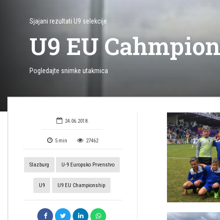
Sjajani rezultati U9 selekcije
U9 EU Cahmpions
Pogledajte snimke utakmica
24.06.2018.
5
min
27462
Slazburg
U-9 Europsko Prvenstvo
U9
U9 EU Championship