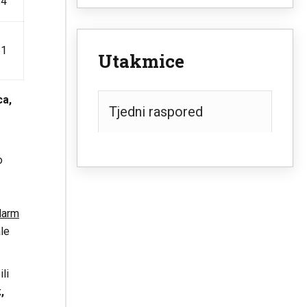
:4
:1
Utakmice
ca,
Tjedni raspored
o
larm
le
li
,