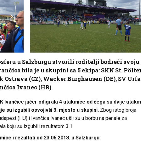
sferu u Salzburgu stvorili roditelji bodreći svoju
ančica bila je u skupini sa 5 ekipa: SKN St. Pölte
ik Ostrava (CZ), Wacker Burghausen (DE), SV Urf
ančica Ivanec (HR).
K Ivančice jučer odigrala 4 utakmice od čega su dvije utak
vije su izgubili osvojivši 3. mjesto u skupini.
Zbog istog broja
pest (HU) i Ivančica Ivanec ušli su u borbu na penale za
la koju su izgubili rezultatom 3:1.
ice i rezultati od 23.06.2018. u Salzburgu: