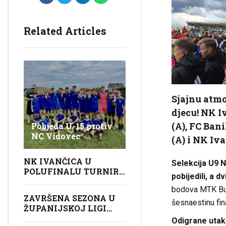
Related Articles
Sjajnu atmo
djecu! NK Iv
(A), FC Ban
Pobjeda U-15 protiv
NC Vidovec
(A) i NK Iv
NK IVANČICA U
Selekcija U9 N
POLUFINALU TURNIRA
pobijedili, a d
U GOLUBOVCU
bodova MTK Buda
ZAVRŠENA SEZONA U
šesnaestinu fina
ŽUPANIJSKOJ LIGI
POČETNIKA (U9)
Odigrane utakm