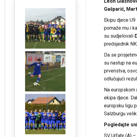
Leon Glasnovi
Gašparić, Marti
Ekipu djece U9 
pomaže mu i ka
su sudjelovali
predsjednik NK 
Da se prisjetimo
su nastup na e
prvenstva, osvoj
odlučujući rezul
Na europskom n
ekipa djece. Da
europsku ligu p
Salzburgu veliki
Pogledajte sn
SV Urfahr (A) –